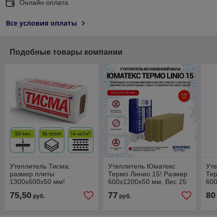
Онлайн оплата
Все условия оплаты
Подобные товары компании
Утеплитель Тисма,
Утеплитель Юматекс
Ут
размер плиты
Термо Линио 15! Размер
Тер
1300х600х50 мм!
600х1200х50 мм. Вес 25
600
кг. Россия.
кг.
75,50
77
80
руб.
руб.