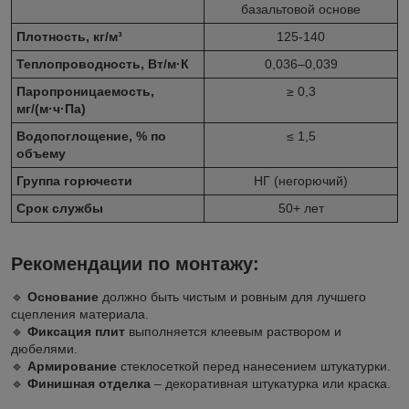
базальтовой основе
Плотность, кг/м³
125-140
Теплопроводность, Вт/м·К
0,036–0,039
Паропроницаемость,
≥ 0,3
мг/(м·ч·Па)
Водопоглощение, % по
≤ 1,5
объему
Группа горючести
НГ (негорючий)
Срок службы
50+ лет
Рекомендации по монтажу:
🔹
Основание
должно быть чистым и ровным для лучшего
сцепления материала.
🔹
Фиксация плит
выполняется клеевым раствором и
дюбелями.
🔹
Армирование
стеклосеткой перед нанесением штукатурки.
🔹
Финишная отделка
– декоративная штукатурка или краска.