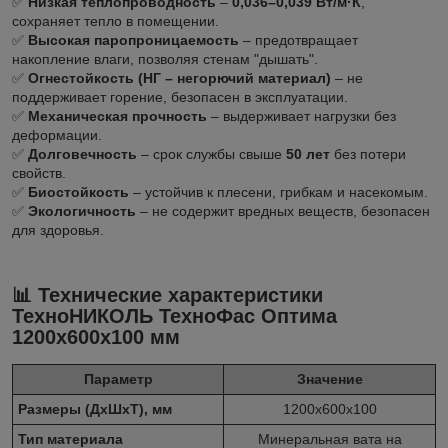
✅
Низкая теплопроводность
–
0,036–0,039 Вт/м·К
,
сохраняет тепло в помещении.
✅
Высокая паропроницаемость
– предотвращает
накопление влаги, позволяя стенам "дышать".
✅
Огнестойкость (НГ – негорючий материал)
– не
поддерживает горение, безопасен в эксплуатации.
✅
Механическая прочность
– выдерживает нагрузки без
деформации.
✅
Долговечность
– срок службы свыше
50 лет
без потери
свойств.
✅
Биостойкость
– устойчив к плесени, грибкам и насекомым.
✅
Экологичность
– не содержит вредных веществ, безопасен
для здоровья.
📊 Технические характеристики
ТехноНИКОЛЬ ТехноФас Оптима
1200х600х100 мм
Параметр
Значение
Размеры (ДхШхТ), мм
1200х600х100
Тип материала
Минеральная вата на