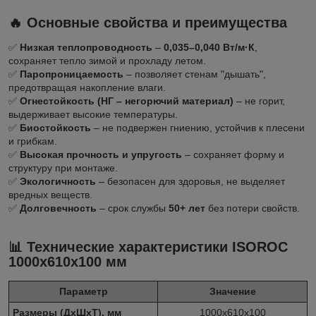
🔥 Основные свойства и преимущества
✅
Низкая теплопроводность
–
0,035–0,040 Вт/м·К
,
сохраняет тепло зимой и прохладу летом.
✅
Паропроницаемость
– позволяет стенам "дышать",
предотвращая накопление влаги.
✅
Огнестойкость (НГ – негорючий материал)
– не горит,
выдерживает высокие температуры.
✅
Биостойкость
– не подвержен гниению, устойчив к плесени
и грибкам.
✅
Высокая прочность и упругость
– сохраняет форму и
структуру при монтаже.
✅
Экологичность
– безопасен для здоровья, не выделяет
вредных веществ.
✅
Долговечность
– срок службы
50+ лет
без потери свойств.
📊 Технические характеристики ISOROC
1000х610х100 мм
Параметр
Значение
Размеры (ДхШхТ), мм
1000х610х100