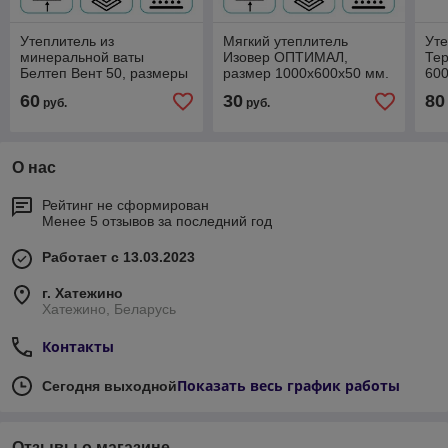
Утеплитель из
Мягкий утеплитель
Ут
минеральной ваты
Изовер ОПТИМАЛ,
Тер
Белтеп Вент 50, размеры
размер 1000х600х50 мм.
600
плиты 1000х600х50 мм!
Россия!
кг.
60
30
80
руб.
руб.
О нас
Рейтинг не сформирован
Менее 5 отзывов за последний год
Работает с 13.03.2023
г. Хатежино
Хатежино, Беларусь
Контакты
Показать весь график работы
Сегодня выходной
Отзывы о магазине