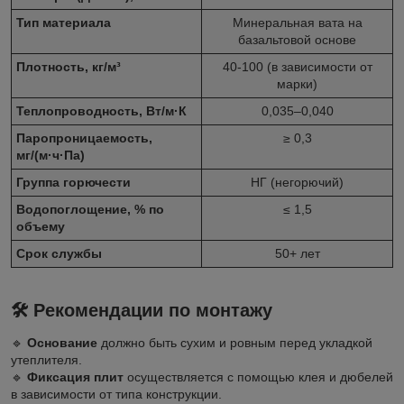
Тип материала
Минеральная вата на
базальтовой основе
Плотность, кг/м³
40-100 (в зависимости от
марки)
Теплопроводность, Вт/м·К
0,035–0,040
Паропроницаемость,
≥ 0,3
мг/(м·ч·Па)
Группа горючести
НГ (негорючий)
Водопоглощение, % по
≤ 1,5
объему
Срок службы
50+ лет
🛠️ Рекомендации по монтажу
🔹
Основание
должно быть сухим и ровным перед укладкой
утеплителя.
🔹
Фиксация плит
осуществляется с помощью клея и дюбелей
в зависимости от типа конструкции.