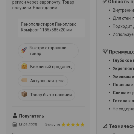
✅ Область п
регион через европочту. Товар
получили. Благодарим
Внутренни
Для стен, 
Пенополистирол Пеноплэкс
Подходит 
Комфорт 1185х585х20 мм
Используе
Быстро отправили
💡 Преимуще
товар
Глубокое 
Вежливый продавец
Укрепляе
Уменьшае
Актуальная цена
Повышает
Снижает 
Товар был в наличии
Готова к
Не содерж
Покупатель
18.06.2025
Отлично
📐 Техничес