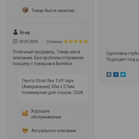
Товар был в наличии
Егор
28.05.2025
Отлично
Отличный продавец. Товар как в
Грунтовка глуб
описании. Без проблем отправили
Подходит под ш
посылку с товаром в Витебск.
Лента Strait flex Tuff tape
(Американка) 30м х 57мм.
полимерная для стыков. США.
Хорошее
обслуживание
Актуальное описание