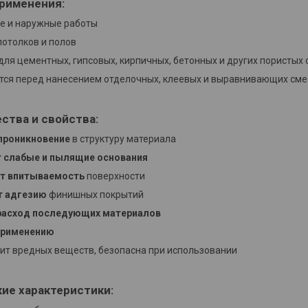
рименения:
е и наружные работы
потолков и полов
для цементных, гипсовых, кирпичных, бетонных и других пористых
тся перед нанесением отделочных, клеевых и выравнивающих сме
ства и свойства:
проникновение
в структуру материала
т слабые и пылящие основания
т впитываемость
поверхности
 адгезию
финишных покрытий
расход последующих материалов
 применению
ит вредных веществ, безопасна при использовании
кие характеристики: