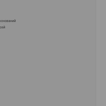
 оснований
сей