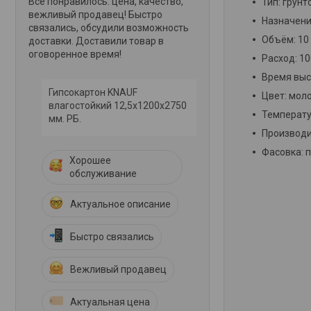
Всё понравилось: цена, качество,
Тип: грун
вежливый продавец! Быстро
Назначени
связались, обсудили возможность
Объём: 10 
доставки. Доставили товар в
оговоренное время!
Расход: 1
Время выс
Гипсокартон KNAUF
Цвет: мол
влагостойкий 12,5х1200х2750
Температур
мм. РБ.
Производи
Фасовка: п
Хорошее
обслуживание
Актуальное описание
Быстро связались
Вежливый продавец
Актуальная цена