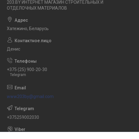
203.BY ИНТЕРНЕТ МАГАЗИН СТРОИТЕЛЬНЫХ И
ОТДЕЛОЧНЫХ МАТЕРИАЛОВ
Хатежино, Беларусь
Денис
+375 (25) 900-20-30
Telegram
www203by@gmail.com
+375259002030
+375259002030