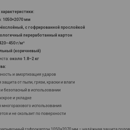
 характеристики:
а:
1050×2070 мм
рёхслойный, с гофрированной прослойкой
кологичный переработанный картон
420–450 г/м²
льный (коричневый)
иста:
около 1.8–2 кг
ва:
ность и амортизация ударов
защита от пыли, грязи, краски и влаги
и безопасный в использовании
аскрое и укладке
я многоразового использования
ется и не скользит по поверхности
укрывочный гофрокартон 1050×2070 мм – надёжная защита полов и