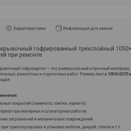
Характеристики
Информация для заказа
 укрывочный гофрированный трёхслойный 1050
ей при ремонте
рывочный гофрокартон — это универсальный и прочный материал
тельных, ремонтных и отделочных работ. Размер листа
1050×2070 
ладке.
менения:
ьных покрытий (ламината, плитки, паркета)
ериал при малярных и штукатурных работах
ние загрязнений и механических повреждений
при транспортировке и упаковке мебели, дверей, стекла и т.п.