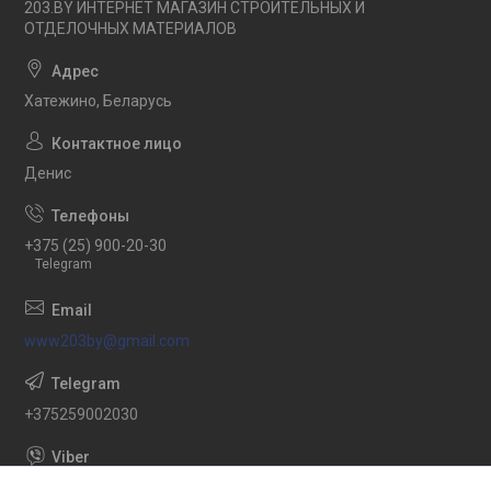
203.BY ИНТЕРНЕТ МАГАЗИН СТРОИТЕЛЬНЫХ И
ОТДЕЛОЧНЫХ МАТЕРИАЛОВ
Хатежино, Беларусь
Денис
+375 (25) 900-20-30
Telegram
www203by@gmail.com
+375259002030
+375259002030