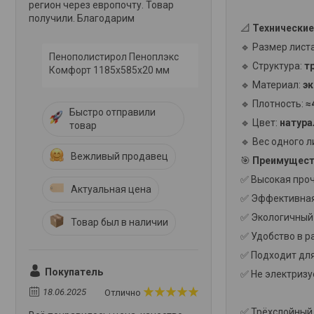
регион через европочту. Товар
получили. Благодарим
📐
Технические
🔹 Размер лист
Пенополистирол Пеноплэкс
🔹 Структура:
т
Комфорт 1185х585х20 мм
🔹 Материал:
э
🔹 Плотность:
≈
Быстро отправили
🔹 Цвет:
натура
товар
🔹 Вес одного л
Вежливый продавец
🎯
Преимущест
✅ Высокая проч
Актуальная цена
✅ Эффективная 
✅ Экологичный 
Товар был в наличии
✅ Удобство в р
✅ Подходит дл
Покупатель
✅ Не электризу
18.06.2025
Отлично
✅ Трёхслойный 