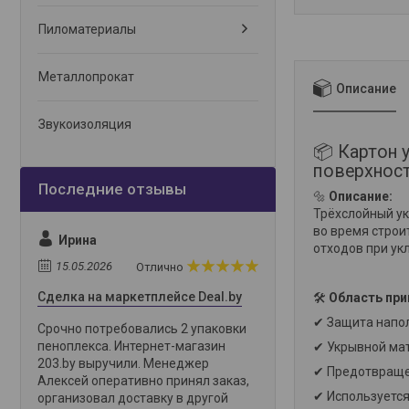
Пиломатериалы
Металлопрокат
Описание
Звукоизоляция
📦 Картон
поверхност
🔩
Описание:
Трёхслойный ук
во время строи
Ирина
отходов при ук
15.05.2026
Отлично
Сделка на маркетплейсе Deal.by
🛠
Область при
✔ Защита напол
Срочно потребовались 2 упаковки
пеноплекса. Интернет-магазин
✔ Укрывной мат
203.by выручили. Менеджер
✔ Предотвраще
Алексей оперативно принял заказ,
✔ Используется 
организовал доставку в другой