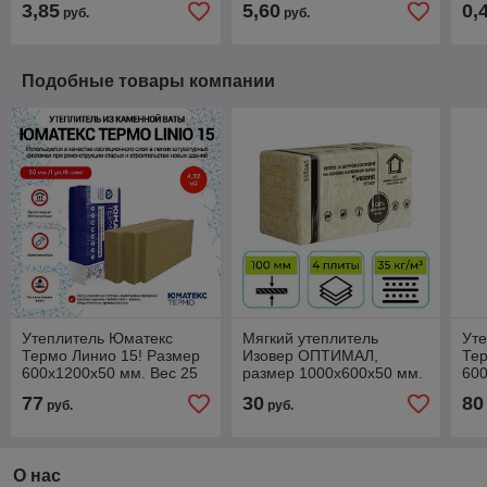
3,85
5,60
0,
руб.
руб.
Подобные товары компании
Утеплитель Юматекс
Мягкий утеплитель
Ут
Термо Линио 15! Размер
Изовер ОПТИМАЛ,
Тер
600х1200х50 мм. Вес 25
размер 1000х600х50 мм.
600
кг. Россия.
Россия!
кг.
77
30
80
руб.
руб.
О нас