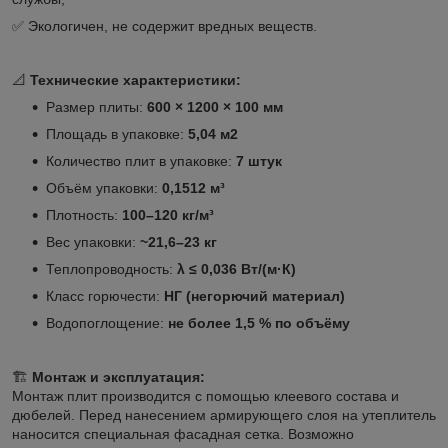
✅ Экологичен, не содержит вредных веществ.
📐
Технические характеристики:
Размер плиты:
600 × 1200 × 100 мм
Площадь в упаковке:
5,04 м2
Количество плит в упаковке:
7
ш
ту
к
Объём упаковки:
0,1512
м³
Плотность:
100–120 кг/м³
Вес упаковки:
~21,6–23 кг
Теплопроводность:
λ ≤ 0,036 Вт/(м·К)
Класс горючести:
НГ (негорючий материал)
Водопоглощение:
не более 1,5 % по объёму
🏗️
Монтаж и эксплуатация:
Монтаж плит производится с помощью клеевого состава и
дюбелей. Перед нанесением армирующего слоя на утеплитель
наносится специальная фасадная сетка. Возможно