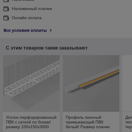
Наложенный платеж
Онлайн оплата
Все условия оплаты
С этим товаром также заказывают
Уголок перфорированный
Профиль оконный
Дю
ПВХ с сеткой по бокам!
примыкающий ПВХ
теп
размер 100х150х3000
белый! Размер планки
тер
мм.Profigips
3000х6 мм Profigips.
мм.