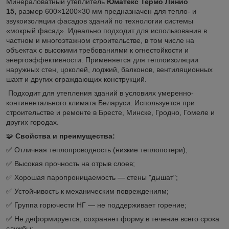
Минераловатный утеплитель
Юматекс Термо Линио
15,
размер 600×1200×30 мм предназначен для тепло- и
звукоизоляции фасадов зданий по технологии системы
«мокрый фасад». Идеально подходит для использования в
частном и многоэтажном строительстве, в том числе на
объектах с высокими требованиями к огнестойкости и
энергоэффективности. Применяется для теплоизоляции
наружных стен, цоколей, лоджий, балконов, вентиляционных
шахт и других ограждающих конструкций.
Подходит для утепления зданий в условиях умеренно-
континентального климата Беларуси. Используется при
строительстве и ремонте в Бресте, Минске, Гродно, Гомеле и
других городах.
🧩
Свойства и преимущества:
✅ Отличная теплопроводность (низкие теплопотери);
✅ Высокая прочность на отрыв слоев;
✅ Хорошая паропроницаемость — стены "дышат";
✅ Устойчивость к механическим повреждениям;
✅ Группа горючести НГ — не поддерживает горение;
✅ Не деформируется, сохраняет форму в течение всего срока
службы;