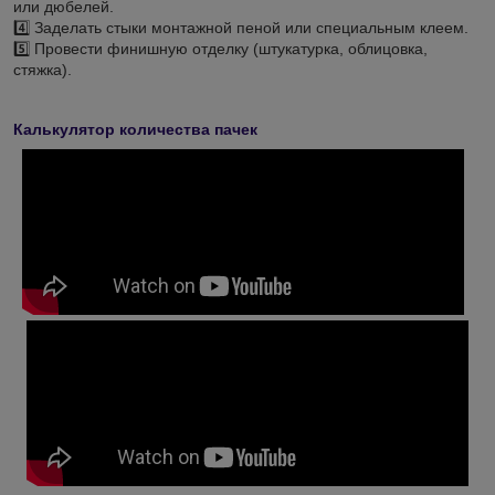
или дюбелей.
4️⃣ Заделать стыки монтажной пеной или специальным клеем.
5️⃣ Провести финишную отделку (штукатурка, облицовка,
стяжка).
Калькулятор количества пачек