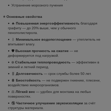
Устранение морозного пучения
⭐
Основные свойства
🔥
Повышенная энергоэффективность
благодаря
графиту — до 20% выше, чем у обычного
пенополистирола.
💧
Минимальное водопоглощение
— утеплитель не
впитывает влагу.
🛡
Высокая прочность на сжатие
— не
деформируется под нагрузкой.
❄️
Стабильная теплопроводность
— эффективен в
зимний и летний период.
🧬
Долговечность
— срок службы более 50 лет.
🐜
Биостойкость
— не подвержен гниению, плесени,
воздействию микроорганизмов.
⚖️
Лёгкий вес
— удобен для монтажа на любых
поверхностях.
🔇
Частичное улучшение звукоизоляции
за счёт
структуры материала.