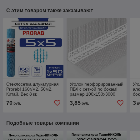
С этим товаром также заказывают
Стеклосетка штукатурная
Уголок перфорированный
Уг
Prorab! 160г/м2, 50м2.
ПВХ с сеткой по бокам!
алю
Китай. Вес 8 кг.
размер 100х150х3000
бок
мм.Profigips
30
70
3,85
3
руб.
руб.
р
Подобные товары компании