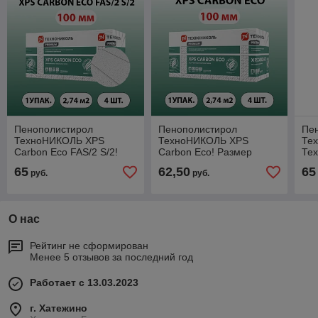
Пенополистирол
Пенополистирол
Пе
ТехноНИКОЛЬ XPS
ТехноНИКОЛЬ XPS
Те
Carbon Eco FAS/2 S/2!
Carbon Eco! Размер
Тех
Размер листа
листа 1180х580х100 мм.
лис
65
62,50
65
руб.
руб.
1180х580х100 мм. Вес 13
Вес 13 кг. Россия.
Вес
кг. Россия.
О нас
Рейтинг не сформирован
Менее 5 отзывов за последний год
Работает с 13.03.2023
г. Хатежино