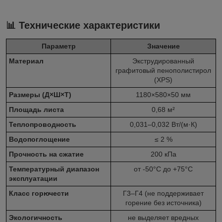
📊 Технические характеристики
Параметр
Значение
Материал
Экструдированный
графитовый пенополистирол
(XPS)
Размеры (Д×Ш×Т)
1180×580×50 мм
Площадь листа
0,68 м²
Теплопроводность
0,031–0,032 Вт/(м·К)
Водопоглощение
≤ 2 %
Прочность на сжатие
200 кПа
Температурный диапазон
от -50°C до +75°C
эксплуатации
Класс горючести
Г3–Г4 (не поддерживает
горение без источника)
Экологичность
не выделяет вредных