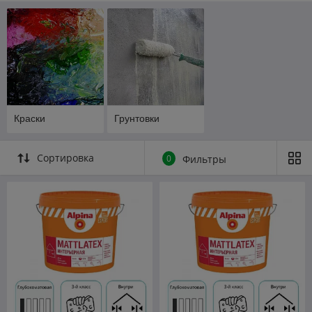
наружных работ
,
грунтовки глубокого проникновения
,
пропитки для дерева и бетона
, а также антисептики и
гидрофобизаторы.
Мы собрали продукцию от проверенных брендов:
MAV
,
Sniezka, Ceresit, Dulux, ТЕКС, Caparol, Diamant
, чтобы вы
могли подобрать оптимальное решение под любые задачи
строительства или ремонта.
Краски
Грунтовки
Сортировка
0
Фильтры