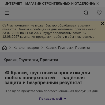
ИНТЕРНЕТ - МАГАЗИН СТРОИТЕЛЬНЫХ И ОТДЕЛОЧНЫХ М
Сейчас компания не может быстро обрабатывать заявки
клиентов. Заказы и сообщения для компании, присланные с
23.07.2026 по 11.08.2027, будут обработаны позже. С
12.08.2027 компания продолжит работу в обычном режиме.
Каталог товаров
Краски, Грунтовки, Пропитки
Краски, Грунтовки, Пропитки
🎨
Краски, грунтовки и пропитки для
любых поверхностей — надёжная
защита и безупречный результат
В разделе представлена профессиональная продукция для
подготовки, защиты и декоративной отделки любых
Показать всё
поверхностей: стен, потолков, фасадов, полов, древесины и
бетона. В ассортименте —
краски для внутренних и