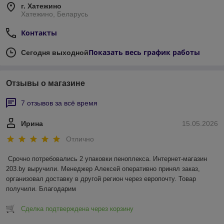
г. Хатежино
Фасадные краски
— устойчивые к УФ, осадкам,
Хатежино, Беларусь
перепадам температур
Контакты
Грунтовки
— универсальные, глубокого
проникновения, укрепляющие
Показать весь график работы
Сегодня выходной
Пропитки и антисептики
— для защиты дерева,
бетона, кирпича
Гидрофобизаторы
— для фасадов, кладки, камня
Отзывы о магазине
7 отзывов за всё время
📍 Применение:
Квартиры, офисы, торговые и производственные
Ирина
15.05.2026
помещения
Отлично
Дома, коттеджи, дачи и фасады зданий
Отделка новых и ремонт старых поверхностей
Срочно потребовались 2 упаковки пеноплекса. Интернет-магазин 
203.by выручили. Менеджер Алексей оперативно принял заказ, 
организовал доставку в другой регион через европочту. Товар 
получили. Благодарим
Сделка подтверждена через корзину