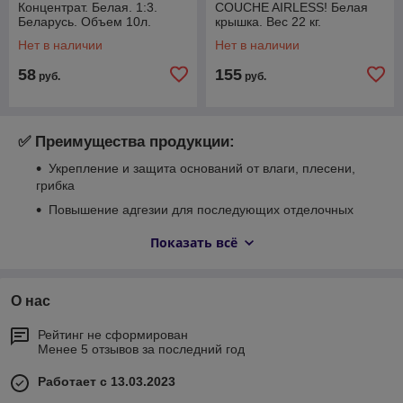
Концентрат. Белая. 1:3.
COUCHE AIRLESS! Белая
Беларусь. Объем 10л.
крышка. Вес 22 кг.
Нет в наличии
Нет в наличии
58
155
руб.
руб.
✅
Преимущества продукции:
Укрепление и защита оснований от влаги, плесени,
грибка
Повышение адгезии для последующих отделочных
слоёв
Показать всё
Широкая палитра цветов и текстур
Экологичность и безопасность применения
Простота нанесения и долговечность результата
О нас
Рейтинг не сформирован
Менее 5 отзывов за последний год
🔧
Что вы найдёте в этом разделе:
Краски для стен и потолков
— водоэмульсионные,
Работает с 13.03.2023
акриловые, латексные